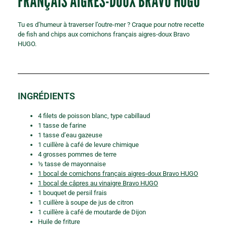
FRANÇAIS AIGRES-DOUX BRAVO HUGO
Tu es d’humeur à traverser l’outre-mer ? Craque pour notre recette
de fish and chips aux cornichons français aigres-doux Bravo
HUGO.
INGRÉDIENTS
4 filets de poisson blanc, type cabillaud
1 tasse de farine
1 tasse d’eau gazeuse
1 cuillère à café de levure chimique
4 grosses pommes de terre
½ tasse de mayonnaise
1 bocal de cornichons français aigres-doux Bravo HUGO
1 bocal de câpres au vinaigre Bravo HUGO
1 bouquet de persil frais
1 cuillère à soupe de jus de citron
1 cuillère à café de moutarde de Dijon
Huile de friture