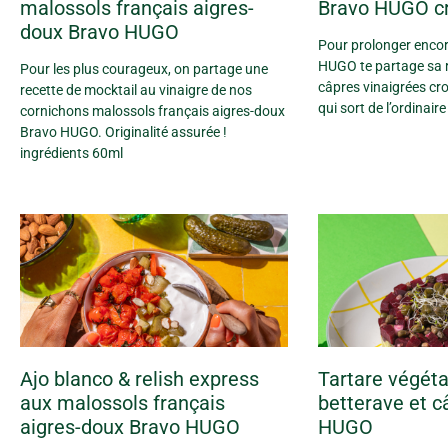
malossols français aigres-
Bravo HUGO cr
doux Bravo HUGO
Pour prolonger encore
HUGO te partage sa r
Pour les plus courageux, on partage une
câpres vinaigrées cro
recette de mocktail au vinaigre de nos
qui sort de l’ordinaire 
cornichons malossols français aigres-doux
Bravo HUGO. Originalité assurée !
ingrédients 60ml
Ajo blanco & relish express
Tartare végéta
aux malossols français
betterave et c
aigres-doux Bravo HUGO
HUGO