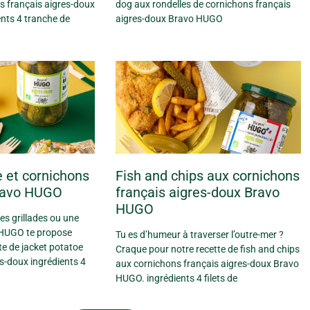
s français aigres-doux
dog aux rondelles de cornichons français
nts 4 tranche de
aigres-doux Bravo HUGO
 et cornichons
Fish and chips aux cornichons
ravo HUGO
français aigres-doux Bravo
HUGO
s grillades ou une
 HUGO te propose
Tu es d’humeur à traverser l’outre-mer ?
tte de jacket potatoe
Craque pour notre recette de fish and chips
s-doux ingrédients 4
aux cornichons français aigres-doux Bravo
HUGO. ingrédients 4 filets de