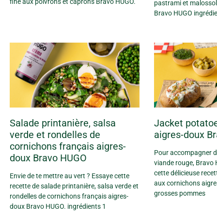
fine aux poivrons et caprons Bravo HUGO.
pastrami et malossol
Bravo HUGO ingrédie
Salade printanière, salsa
Jacket potatoe
verde et rondelles de
aigres-doux B
cornichons français aigres-
Pour accompagner de
doux Bravo HUGO
viande rouge, Bravo
cette délicieuse rece
Envie de te mettre au vert ? Essaye cette
aux cornichons aigre
recette de salade printanière, salsa verde et
grosses pommes
rondelles de cornichons français aigres-
doux Bravo HUGO. ingrédients 1