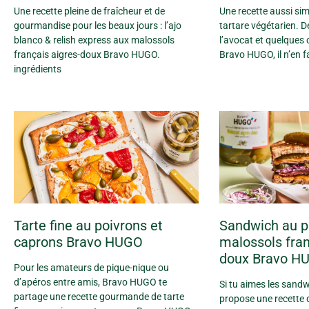
Une recette pleine de fraîcheur et de
Une recette aussi simp
gourmandise pour les beaux jours : l’ajo
tartare végétarien. De
blanco & relish express aux malossols
l’avocat et quelques 
français aigres-doux Bravo HUGO.
Bravo HUGO, il n’en f
ingrédients
Tarte fine au poivrons et
Sandwich au p
caprons Bravo HUGO
malossols fran
doux Bravo H
Pour les amateurs de pique-nique ou
d’apéros entre amis, Bravo HUGO te
Si tu aimes les sand
partage une recette gourmande de tarte
propose une recette