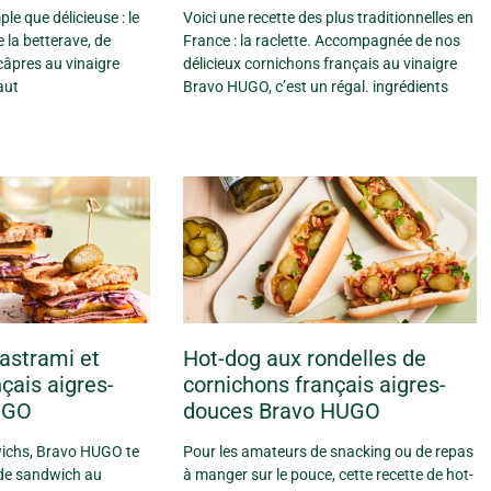
le que délicieuse : le
Voici une recette des plus traditionnelles en
 la betterave, de
France : la raclette. Accompagnée de nos
câpres au vinaigre
délicieux cornichons français au vinaigre
aut
Bravo HUGO, c’est un régal. ingrédients
astrami et
Hot-dog aux rondelles de
çais aigres-
cornichons français aigres-
UGO
douces Bravo HUGO
wichs, Bravo HUGO te
Pour les amateurs de snacking ou de repas
 de sandwich au
à manger sur le pouce, cette recette de hot-