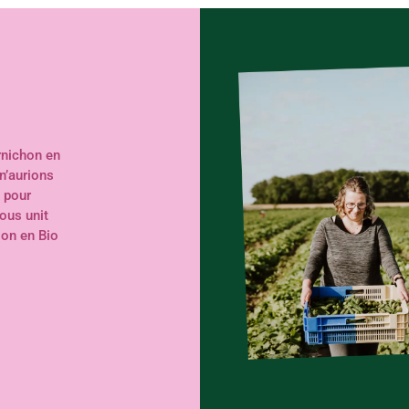
rnichon en
n’aurions
 pour
nous unit
ion en Bio