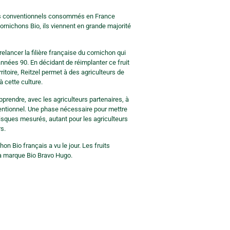
ons conventionnels consommés en France
ornichons Bio, ils viennent en grande majorité
elancer la filière française du cornichon qui
nnées 90. En décidant de réimplanter ce fruit
rritoire, Reitzel permet à des agriculteurs de
 cette culture.
rendre, avec les agriculteurs partenaires, à
nventionnel. Une phase nécessaire pour mettre
isques mesurés, autant pour les agriculteurs
rs.
hon Bio français a vu le jour. Les fruits
a marque Bio Bravo Hugo.