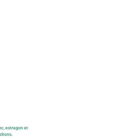
nc, estragon et
ichons.