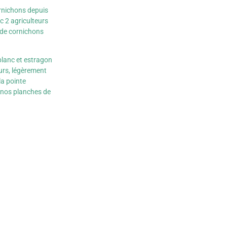
ornichons depuis
c 2 agriculteurs
 de cornichons
 blanc et estragon
eurs, légèrement
la pointe
 nos planches de