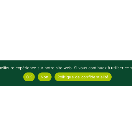
eilleure expérience sur notre site web. Si vous continuez à utiliser ce
OK
Non
Politique de confidentialité
TES QUI SE RESPECTENT !